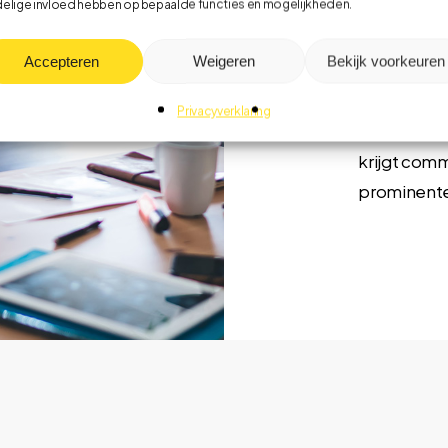
elige invloed hebben op bepaalde functies en mogelijkheden.
Duurzame i
bedrijven z
Accepteren
Weigeren
Bekijk voorkeuren
communicat
verschil tus
Privacyverklaring
programma’
krijgt comm
prominente