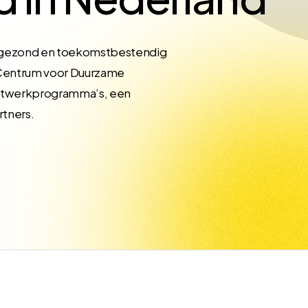
, gezond en toekomstbestendig
 Centrum voor Duurzame
aatwerkprogramma’s, een
tners.