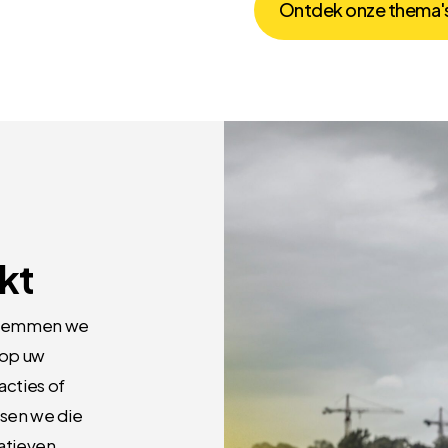
O
n
t
d
e
k
o
n
z
e
t
h
e
m
a
'
kt
 stemmen we
 op uw
acties of
ssen we die
atieven