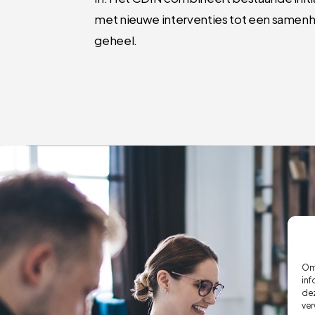
met nieuwe interventies tot een same
geheel.
Om 
inf
dez
ver