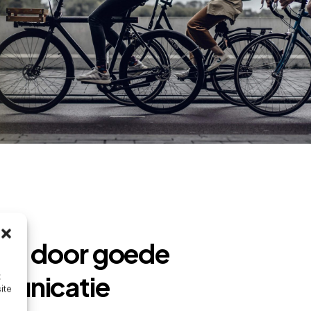
es door goede
unicatie
t
ite