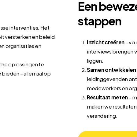
Een beweze
stappen
sse interventies. Het
iteit versterken en beleid
Inzicht creëren
– vi
n organisaties en
interviews brengen w
liggen.
sche oplossingen te
Samen ontwikkelen
e bieden – allemaal op
leidinggevenden ontw
medewerkers en orga
Resultaat meten
– m
maken we resultaten
verandering.