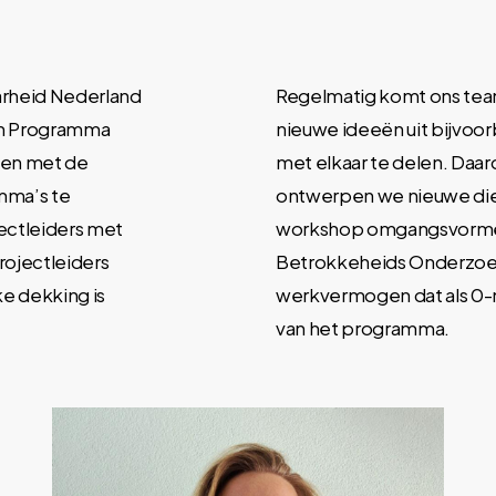
rheid Nederland
Regelmatig komt ons team 
 en Programma
nieuwe ideeën uit bijvoo
men met de
met elkaar te delen. Daar
mma’s te
ontwerpen we nieuwe die
ectleiders met
workshop omgangsvorme
rojectleiders
Betrokkeheids Onderzoek 
e dekking is
werkvermogen dat als 0-
van het programma.