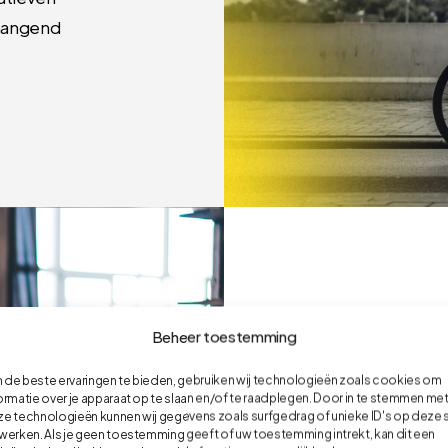
nhangend
Beheer toestemming
Succ
de beste ervaringen te bieden, gebruiken wij technologieën zoals cookies om
comm
ormatie over je apparaat op te slaan en/of te raadplegen. Door in te stemmen me
e technologieën kunnen wij gegevens zoals surfgedrag of unieke ID's op deze s
werken. Als je geen toestemming geeft of uw toestemming intrekt, kan dit een