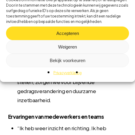
Stress beter hanteren en meer rust ervaren
Door in te stemmen met deze technologieën kunnen wij gegevens zoals
Vitalere medewerkers en meer werkplezier
surfgedrag of unieke ID's op deze site verwerken. Als je geen
toestemming geeft of uw toestemming intrekt, kan dit een nadelige
Minder verzuim en snellere re-integratie
invloed hebben op bepaalde functies en mogelijkheden.
Verbeterde samenwerking en communicatie
Accepteren
in teams
Duurzaam herstel van de balans tussen werk en
Weigeren
privé
Bekijk voorkeuren
Door steeds de menselijke maat centraal te
Privacyverklaring
stellen, zorgen we voor blijvende
gedragsverandering en duurzame
inzetbaarheid.
Ervaringen van medewerkers en teams
“Ik heb weer inzicht en richting. Ik heb