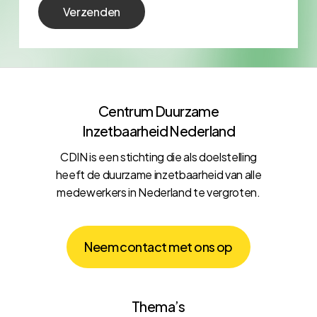
Centrum Duurzame
Inzetbaarheid Nederland
CDIN is een stichting die als doelstelling
heeft de duurzame inzetbaarheid van alle
medewerkers in Nederland te vergroten.
N
e
e
m
c
o
n
t
a
c
t
m
e
t
o
n
s
o
p
Thema’s