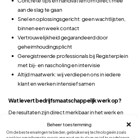
Concrete tips en handvatten om direct mee
aan de slag te gaan
Snel en oplossingsgericht: geen wachtlijsten,
binnen een week contact
Vertrouwelijkheid gegarandeerd door
geheimhoudingsplicht
Geregistreerde professionals bij Registerplein
met bij- en nascholing en intervisie
Altijd maatwerk: wij verdiepen ons in iedere
klant en werken intensief samen
Wat levert bedrijfsmaatschappelijk werk op?
De resultaten zijn direct merkbaar in het werk en
privéleven:
Beheer toestemming
Om de beste ervaringen te bieden, gebruiken wij technologieën zoals
cookies om informatie over je apparaat op te slaan en/of te raadplegen.