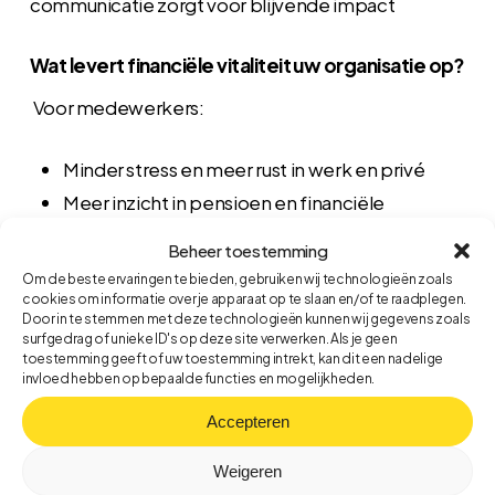
communicatie zorgt voor blijvende impact
Wat levert financiële vitaliteit uw organisatie op?
Voor medewerkers:
Minder stress en meer rust in werk en privé
Meer inzicht in pensioen en financiële
toekomst
Beheer toestemming
Zelfvertrouwen in het maken van financiële
Om de beste ervaringen te bieden, gebruiken wij technologieën zoals
keuzes
cookies om informatie over je apparaat op te slaan en/of te raadplegen.
Door in te stemmen met deze technologieën kunnen wij gegevens zoals
surfgedrag of unieke ID's op deze site verwerken. Als je geen
toestemming geeft of uw toestemming intrekt, kan dit een nadelige
Voor organisaties:
invloed hebben op bepaalde functies en mogelijkheden.
Accepteren
Minder verzuim en hogere productiviteit
Betere betrokkenheid en inzetbaarheid
Weigeren