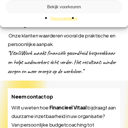
Sterker werkgeversmerk door zorg voor
Bekijk voorkeuren
financiële gezondheid
Privacyverklaring
Ervaringen met Vital2Work
Onze klanten waarderen vooral de praktische en
persoonlijke aanpak.
“Vital2Work maakt financiële gezondheid bespreekbaar
en helpt medewerkers écht verder. Het resultaat: minder
zorgen en meer energie op de werkvloer.”
Neem contact op
Wilt u weten hoe
Financieel Vitaal
bijdraagt aan
duurzame inzetbaarheid in uw organisatie?
Van persoonlijke budgetcoaching tot