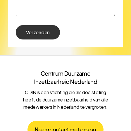
Centrum Duurzame
Inzetbaarheid Nederland
CDIN is een stichting die als doelstelling
heeft de duurzame inzetbaarheid van alle
medewerkers in Nederland te vergroten.
N
e
e
m
c
o
n
t
a
c
t
m
e
t
o
n
s
o
p