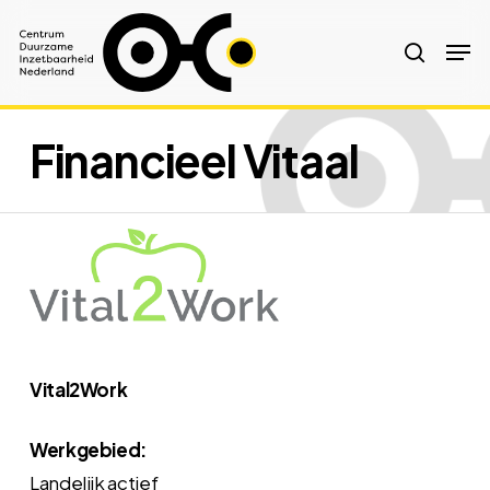
Skip
Men
to
search
Close
main
Menu
content
Financieel Vitaal
Vital2Work
Werkgebied:
Landelijk actief