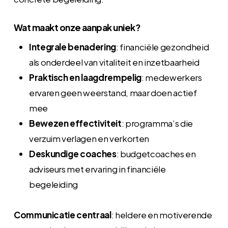
Wat maakt onze aanpak uniek?
Integrale benadering
: financiële gezondheid
als onderdeel van vitaliteit en inzetbaarheid
Praktisch en laagdrempelig
: medewerkers
ervaren geen weerstand, maar doen actief
mee
Bewezen effectiviteit
: programma’s die
verzuim verlagen en verkorten
Deskundige coaches
: budgetcoaches en
adviseurs met ervaring in financiële
begeleiding
Communicatie centraal
: heldere en motiverende